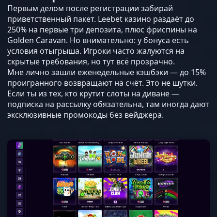
Первым делом после регистрации забирай
приветственный пакет. Leebet казино раздаёт до
250% на первые три депозита, плюс фриспины на
Golden Caravan. Но внимательно: у бонуса есть
условия отыгрыша. Игроки часто жалуются на
скрытые требования, но тут всё прозрачно.
Мне лично зашли еженедельные кэшбэки — до 15%
проигранного возвращают на счёт. Это не шутки.
Если ты из тех, кто крутит слоты на диване —
подписка на рассылку обязательна, там иногда дают
эксклюзивные промокоды без вейджера.