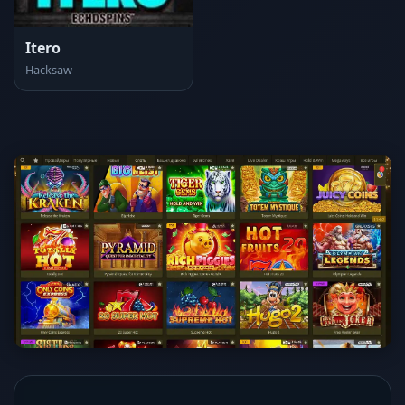
Itero
Hacksaw