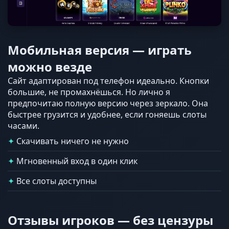
Мобильная версия — играть
можно везде
Сайт адаптирован под телефон идеально. Кнопки
большие, не промахнёшься. Но лично я
предпочитаю полную версию через зеркало. Она
быстрее грузится и удобнее, если гоняешь слоты
часами.
Скачивать ничего не нужно
Мгновенный вход в один клик
Все слоты доступны
Отзывы игроков — без цензуры